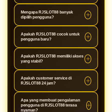
RJSLOT88 adalah website yang
Mengapa RJSLOT88 banyak
menyediakan link daftar akun vip
dipilih pengguna?
slot777 khusus jaringan toto macau
online server raja slot demo qris.
RJSLOT88 banyak dipilih karena
Apakah RJSLOT88 cocok untuk
menghadirkan pengalaman akses
pengguna baru?
yang praktis, tampilan responsif, dan
dukungan layanan yang membantu
Ya, RJSLOT88 cocok untuk
Apakah RJSLOT88 memiliki akses
pengguna saat membutuhkan
pengguna baru karena susunan
yang stabil?
informasi.
menunya dibuat jelas dan mudah
dipahami tanpa perlu proses
RJSLOT88 mengutamakan akses
Apakah customer service di
adaptasi yang rumit.
yang stabil dan ringan agar
RJSLOT88 24 jam?
pengguna dapat membuka halaman
dengan lancar melalui berbagai
Tentu, customer service kami online
Apa yang membuat pengalaman
perangkat.
selama 24 jam penuh dan selalu
pengguna di RJSLOT88 terasa
senantiasa membantu dengan
nyaman?