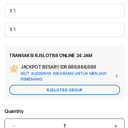
X 1
X 1
TRANSAKSI RJSLOT88 ONLINE 24 JAM
JACKPOT BESAR!!
IDR.888.888.888
Ad
IKUT AUDISINYA SEKARANG UNTUK MENJADI
App
PEMENANG
Car
RJSLOT88 GROUP
Quantity