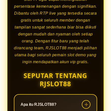
persentase kemenangan dengan signifikan.
Dibantu oleh RTP live yang tersedia secara
gratis untuk seluruh member dengan
tampilan sangat sederhana biar bisa diikuti
dengan mudah dan nyaman oleh setiap
orang. Dengan fitur baru yang telah
dirancang team, RJSLOT88 menjadi pilihan
utama bagi seluruh pemain slot demo yang
ingin mendapatkan akun vip gratis.
SEPUTAR TENTANG
RJSLOT88
Apa itu RJSLOT88?