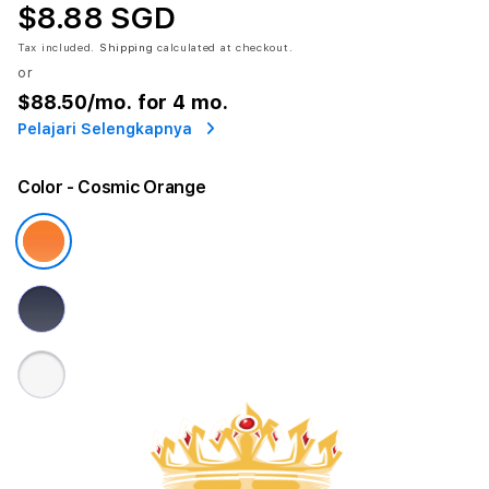
$8.88 SGD
Tax included.
Shipping
calculated at checkout.
or
$88.50
/mo. for 4 mo.
Pelajari Selengkapnya
Color
- Cosmic Orange