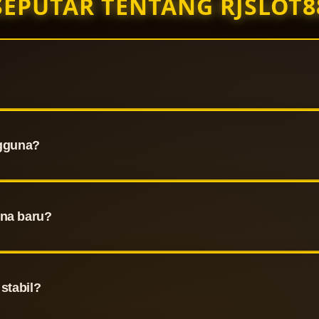
SEPUTAR TENTANG RJSLOT8
link daftar akun vip slot777 khusus jaringan toto macau o
gguna?
irkan pengalaman akses yang praktis, tampilan respon
na baru?
karena susunan menunya dibuat jelas dan mudah dipahami 
stabil?