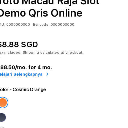
Toto Macau Raja Slot
Demo Qris Online
KU:
0000000000
Barcode:
0000000000
$8.88 SGD
ax included.
Shipping
calculated at checkout.
r
88.50
/mo. for 4 mo.
elajari Selengkapnya
olor
- Cosmic Orange