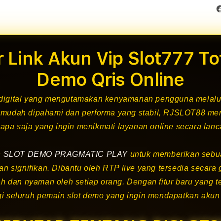
in
modal
 Link Akun Vip Slot777 To
Demo Qris Online
 digital yang mengutamakan kenyamanan pengguna melalui 
ng mudah dipahami dan performa yang stabil, RJSLOT88 m
siapa saja yang ingin menikmati layanan online secara lanca
n
SLOT DEMO PRAGMATIC PLAY
untuk memberikan sebua
signifikan. Dibantu oleh RTP live yang tersedia secara 
ah dan nyaman oleh setiap orang. Dengan fitur baru yang 
i seluruh pemain slot demo yang ingin mendapatkan akun v