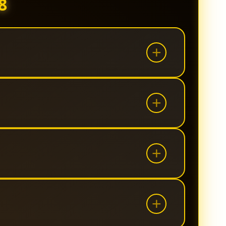
8
nline server raja slot demo qris.
sif, dan dukungan layanan yang membantu
tanpa perlu proses adaptasi yang rumit.