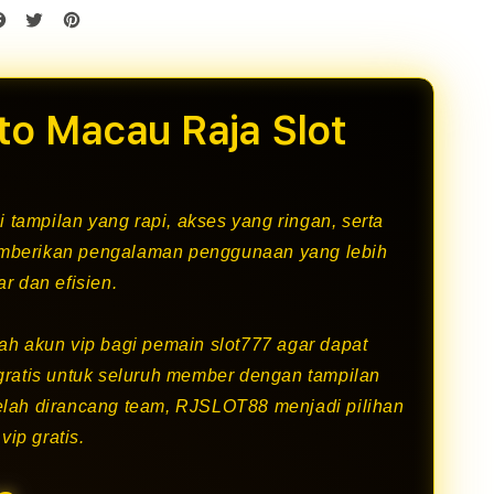
to Macau Raja Slot
tampilan yang rapi, akses yang ringan, serta
emberikan pengalaman penggunaan yang lebih
r dan efisien.
h akun vip bagi pemain slot777 agar dapat
gratis untuk seluruh member dengan tampilan
telah dirancang team, RJSLOT88 menjadi pilihan
ip gratis.