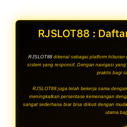
in
modal
RJSLOT88 : Daftar
RJSLOT88
dikenal sebagai platform hiburan
sistem yang responsif. Dengan navigasi ya
praktis bagi 
RJSLOT88 juga telah bekerja sama denga
meningkatkan persentase kemenangan dengan 
sangat sederhana biar bisa diikuti dengan mud
utama bag