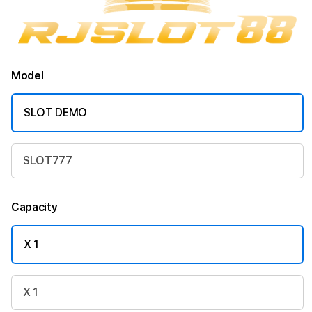
Model
SLOT DEMO
SLOT777
Capacity
X 1
X 1