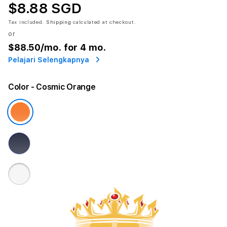
$8.88 SGD
Tax included.
Shipping
calculated at checkout.
or
$88.50
/mo. for 4 mo.
Pelajari Selengkapnya
Color
- Cosmic Orange