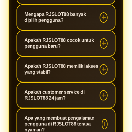
RJSLOT88 adalah website yang
Mengapa RJSLOT88 banyak
menyediakan link daftar akun vip
dipilih pengguna?
slot777 khusus jaringan toto macau
online server raja slot demo qris.
RJSLOT88 banyak dipilih karena
Apakah RJSLOT88 cocok untuk
menghadirkan pengalaman akses
pengguna baru?
yang praktis, tampilan responsif, dan
dukungan layanan yang membantu
Ya, RJSLOT88 cocok untuk
Apakah RJSLOT88 memiliki akses
pengguna saat membutuhkan
pengguna baru karena susunan
yang stabil?
informasi.
menunya dibuat jelas dan mudah
dipahami tanpa perlu proses
RJSLOT88 mengutamakan akses
Apakah customer service di
adaptasi yang rumit.
yang stabil dan ringan agar
RJSLOT88 24 jam?
pengguna dapat membuka halaman
dengan lancar melalui berbagai
Tentu, customer service kami online
Apa yang membuat pengalaman
perangkat.
selama 24 jam penuh dan selalu
pengguna di RJSLOT88 terasa
senantiasa membantu dengan
nyaman?