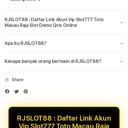
RJSLOT88 : Daftar Link Akun Vip Slot777 Toto
Macau Raja Slot Demo Qris Online
Apa itu RJSLOT88?
Kenapa banyak orang bermain di RJSLOT88?
Share
RJSLOT88 : Daftar Link Akun
Vip Slot777 Toto Macau Raja