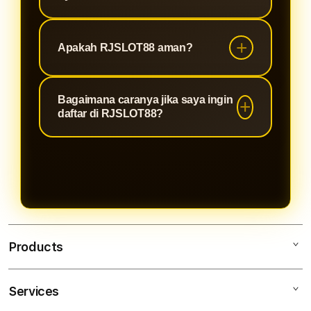
antusias saat member mengalami
Pengalaman pengguna di
kendala.
RJSLOT88 terasa nyaman karena
Apakah RJSLOT88 aman?
desain situsnya rapi, proses
Ya, RJSLOT88 sudah menggunakan
perpindahan halaman cepat, serta
Bagaimana caranya jika saya ingin
sistem cyber protecting tingkat
informasi penting ditampilkan
daftar di RJSLOT88?
tertinggi untuk mengamankan semua
dengan jelas.
data penting setiap akun member
Mudah saja, langsung saja masuk
agar tidak dapat dibobol oleh hacker
ke pencarian google dan cari
manapun.
website resmi kami. Setelah klik
bagian daftar dan masukkan data
diri dengan lengkap dan tepat. Jika
sudah berhasil, bisa langsung login
Products
ke dalam akun dan bermain pilihan
permainan yang tersedia.
Services
RJSLOT88