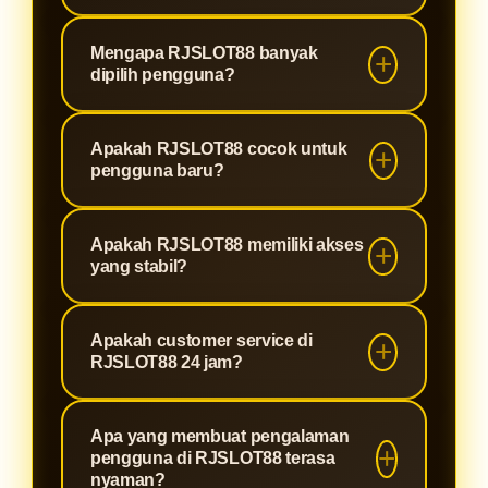
RJSLOT88 adalah website yang
Mengapa RJSLOT88 banyak
menyediakan link daftar akun vip
dipilih pengguna?
slot777 khusus jaringan toto macau
online server raja slot demo qris.
RJSLOT88 banyak dipilih karena
Apakah RJSLOT88 cocok untuk
menghadirkan pengalaman akses
pengguna baru?
yang praktis, tampilan responsif, dan
dukungan layanan yang membantu
Ya, RJSLOT88 cocok untuk
Apakah RJSLOT88 memiliki akses
pengguna saat membutuhkan
pengguna baru karena susunan
yang stabil?
informasi.
menunya dibuat jelas dan mudah
dipahami tanpa perlu proses
RJSLOT88 mengutamakan akses
Apakah customer service di
adaptasi yang rumit.
yang stabil dan ringan agar
RJSLOT88 24 jam?
pengguna dapat membuka halaman
dengan lancar melalui berbagai
Tentu, customer service kami online
Apa yang membuat pengalaman
perangkat.
selama 24 jam penuh dan selalu
pengguna di RJSLOT88 terasa
senantiasa membantu dengan
nyaman?