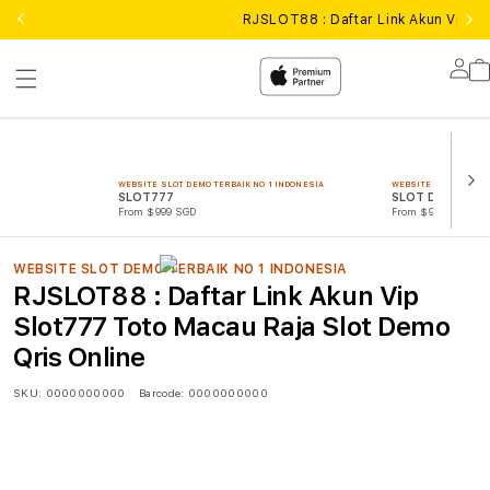
RJSLOT88 : Daftar Link Akun Vip S
Lo
in
WEBSITE SLOT DEMO TERBAIK NO 1 INDONESIA
WEBSITE SLOT DEMO T
SLOT777
SLOT DEMO
From $999 SGD
From $999 SGD
WEBSITE SLOT DEMO TERBAIK NO 1 INDONESIA
RJSLOT88 : Daftar Link Akun Vip
Slot777 Toto Macau Raja Slot Demo
Qris Online
SKU:
0000000000
Barcode:
0000000000