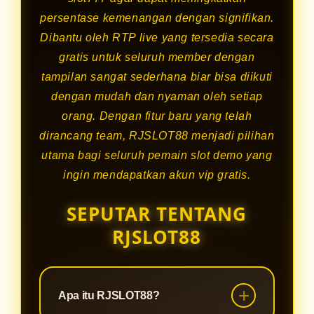
persentase kemenangan dengan signifikan.
Dibantu oleh RTP live yang tersedia secara
gratis untuk seluruh member dengan
tampilan sangat sederhana biar bisa diikuti
dengan mudah dan nyaman oleh setiap
orang. Dengan fitur baru yang telah
dirancang team, RJSLOT88 menjadi pilihan
utama bagi seluruh pemain slot demo yang
ingin mendapatkan akun vip gratis.
SEPUTAR TENTANG
RJSLOT88
Apa itu RJSLOT88?