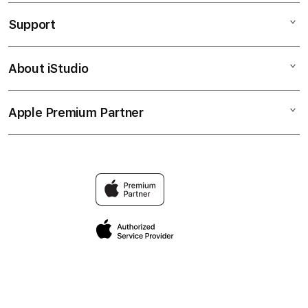
RAJA SLOT
Support
AppleCare+
SLOT
Corporate
SLOT777
About iStudio
My Account
Togel Online
SLOT DEMO
Collection & Delivery
Elush Service Provider
AKUN VIP
Apple Premium Partner
About Us
Returns & Exchanges
Financing Options
PRAGMATIC PLAY
Find an iStudio near you
Contact Us
Trade-in
SLOT ONLINE GACOR
Why Shop at iStudio
FAQ
Traveller’s Reservation
Elush Corporate Website
Privacy Policy
Site Terms of Use