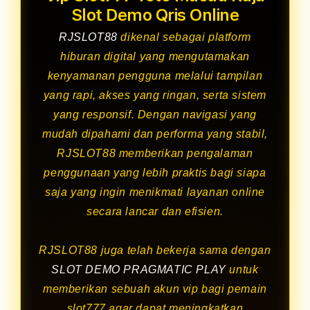
Slot Demo Qris Online
RJSLOT88
dikenal sebagai platform
hiburan digital yang mengutamakan
kenyamanan pengguna melalui tampilan
yang rapi, akses yang ringan, serta sistem
yang responsif. Dengan navigasi yang
mudah dipahami dan performa yang stabil,
RJSLOT88 memberikan pengalaman
penggunaan yang lebih praktis bagi siapa
saja yang ingin menikmati layanan online
secara lancar dan efisien.
RJSLOT88 juga telah bekerja sama dengan
SLOT DEMO PRAGMATIC PLAY
untuk
memberikan sebuah akun vip bagi pemain
slot777 agar dapat meningkatkan