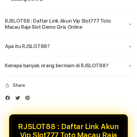
RJSLOT88 : Daftar Link Akun Vip Slot777 Toto
Macau Raja Slot Demo Qris Online
Apa itu RJSLOT88?
Kenapa banyak orang bermain di RJSLOT88?
Share
RJSLOT88 : Daftar Link Akun
Vip Slot777 Toto Macau Raja