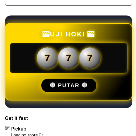
RJSLOT88
RJSL
:
:
Daftar
Daft
Link
Link
Akun
Akun
Vip
Vip
🎰UJI HOKI 🎰
Slot777
Slot
Toto
Toto
Macau
Maca
7
7
7
Raja
Raja
Slot
Slot
Demo
Dem
Qris
Qris
Online
Onlin
🔴 PUTAR 🔴
Get it fast
Pickup
Loading store