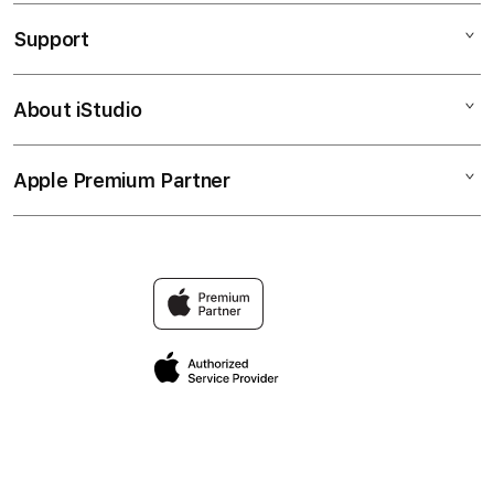
RAJA SLOT
Support
AppleCare+
SLOT
Corporate
SLOT777
About iStudio
My Account
Togel Online
SLOT DEMO
Collection & Delivery
Elush Service Provider
AKUN VIP
Apple Premium Partner
About Us
Returns & Exchanges
Financing Options
PRAGMATIC PLAY
Find an iStudio near you
Contact Us
Trade-in
SLOT ONLINE GACOR
Why Shop at iStudio
FAQ
Traveller’s Reservation
Elush Corporate Website
Privacy Policy
Site Terms of Use