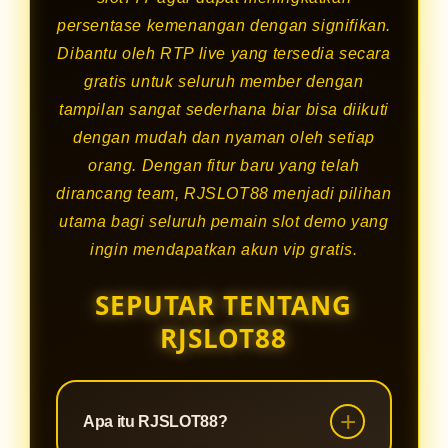
persentase kemenangan dengan signifikan.
Dibantu oleh RTP live yang tersedia secara
gratis untuk seluruh member dengan
tampilan sangat sederhana biar bisa diikuti
dengan mudah dan nyaman oleh setiap
orang. Dengan fitur baru yang telah
dirancang team, RJSLOT88 menjadi pilihan
utama bagi seluruh pemain slot demo yang
ingin mendapatkan akun vip gratis.
SEPUTAR TENTANG
RJSLOT88
Apa itu RJSLOT88?