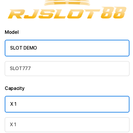
Model
SLOT DEMO
SLOT777
Capacity
X 1
X 1