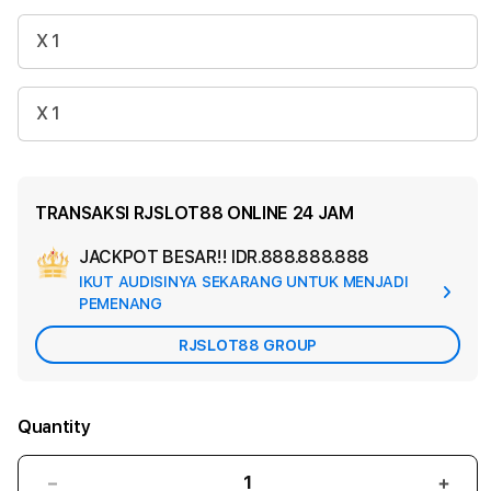
X 1
X 1
TRANSAKSI RJSLOT88 ONLINE 24 JAM
JACKPOT BESAR!!
IDR.888.888.888
Ad
IKUT AUDISINYA SEKARANG UNTUK MENJADI
App
PEMENANG
Car
RJSLOT88 GROUP
Quantity