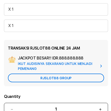
X 1
X 1
TRANSAKSI RJSLOT88 ONLINE 24 JAM
JACKPOT BESAR!!
IDR.888.888.888
Ad
IKUT AUDISINYA SEKARANG UNTUK MENJADI
App
PEMENANG
Car
RJSLOT88 GROUP
Quantity