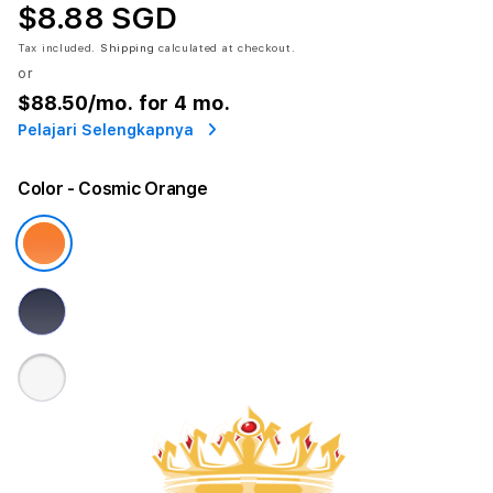
$8.88 SGD
Tax included.
Shipping
calculated at checkout.
or
$88.50
/mo. for 4 mo.
Pelajari Selengkapnya
Color
- Cosmic Orange