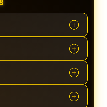
8
nline server raja slot demo qris.
sif, dan dukungan layanan yang membantu
tanpa perlu proses adaptasi yang rumit.