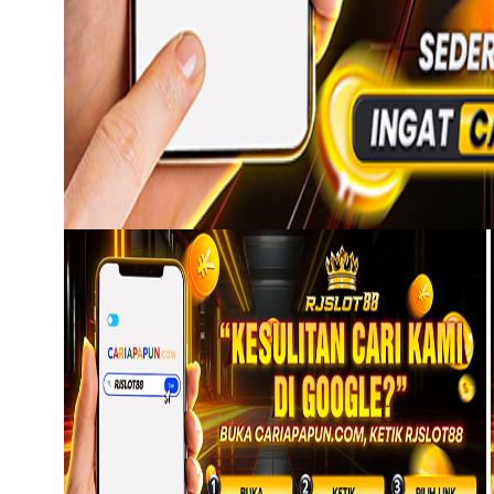
Open
media
1
in
modal