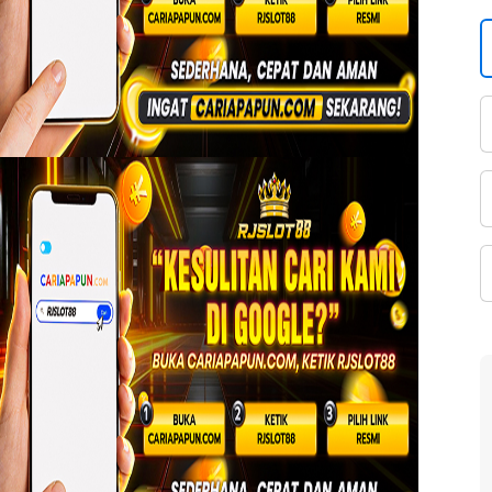
Open
media
3
in
modal