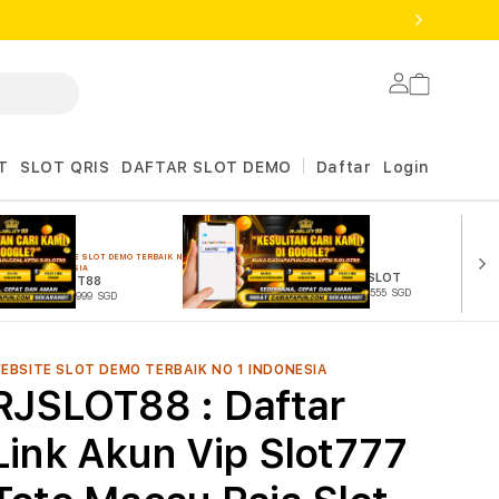
RJSLOT8
Log
Cart
in
T
SLOT QRIS
DAFTAR SLOT DEMO
Daftar
Login
WEBSITE SLOT DEMO TERBAIK NO 1
INDONESIA
RAJA SLOT
RJSLOT88
From $555 SGD
From $999 SGD
EBSITE SLOT DEMO TERBAIK NO 1 INDONESIA
RJSLOT88 : Daftar
Link Akun Vip Slot777