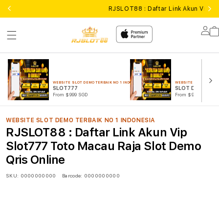
RJSLOT88 : Daftar Link Akun Vip S
Lo
in
WEBSITE SLOT DEMO TERBAIK NO 1 INDONESIA
WEBSITE SLOT DEMO T
SLOT777
SLOT DEMO
From $999 SGD
From $999 SGD
WEBSITE SLOT DEMO TERBAIK NO 1 INDONESIA
RJSLOT88 : Daftar Link Akun Vip
Slot777 Toto Macau Raja Slot Demo
Qris Online
SKU:
0000000000
Barcode:
0000000000