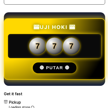
RJSLOT88
RJSL
:
:
Daftar
Daft
Link
Link
Akun
Akun
Vip
Vip
🎰UJI HOKI 🎰
Slot777
Slot
Toto
Toto
Macau
Maca
7
7
7
Raja
Raja
Slot
Slot
Demo
Dem
Qris
Qris
Online
Onlin
🔴 PUTAR 🔴
Get it fast
Pickup
Loading store