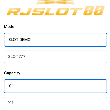
Model
SLOT DEMO
SLOT777
Capacity
X 1
X 1