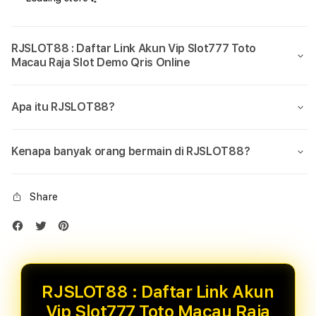
RJSLOT88 : Daftar Link Akun Vip Slot777 Toto
Macau Raja Slot Demo Qris Online
Apa itu RJSLOT88?
Kenapa banyak orang bermain di RJSLOT88?
Share
RJSLOT88 : Daftar Link Akun
Vip Slot777 Toto Macau Raja