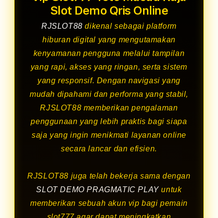
Slot Demo Qris Online
RJSLOT88
dikenal sebagai platform
hiburan digital yang mengutamakan
kenyamanan pengguna melalui tampilan
yang rapi, akses yang ringan, serta sistem
yang responsif. Dengan navigasi yang
mudah dipahami dan performa yang stabil,
RJSLOT88 memberikan pengalaman
penggunaan yang lebih praktis bagi siapa
saja yang ingin menikmati layanan online
secara lancar dan efisien.
RJSLOT88 juga telah bekerja sama dengan
SLOT DEMO PRAGMATIC PLAY
untuk
memberikan sebuah akun vip bagi pemain
slot777 agar dapat meningkatkan