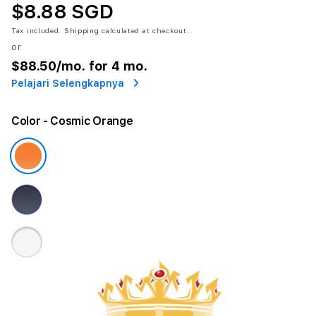
$8.88 SGD
Tax included.
Shipping
calculated at checkout.
or
$88.50
/mo. for 4 mo.
Pelajari Selengkapnya
Color
- Cosmic Orange