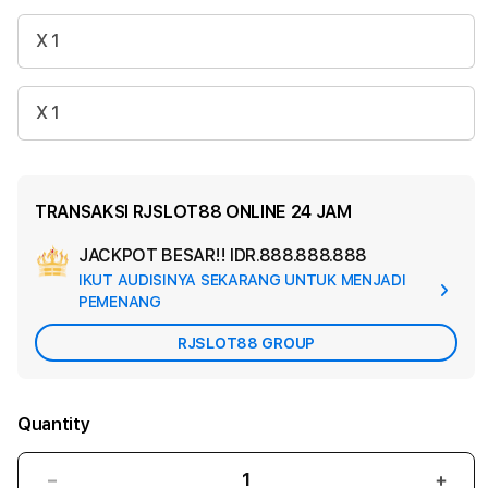
X 1
X 1
TRANSAKSI RJSLOT88 ONLINE 24 JAM
JACKPOT BESAR!!
IDR.888.888.888
Ad
IKUT AUDISINYA SEKARANG UNTUK MENJADI
App
PEMENANG
Car
RJSLOT88 GROUP
Quantity