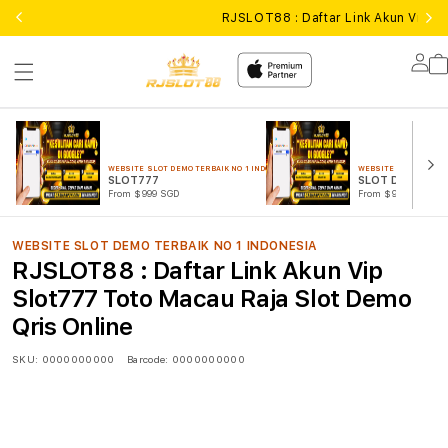
RJSLOT88 : Daftar Link Akun Vip S
Lo
in
WEBSITE SLOT DEMO TERBAIK NO 1 INDONESIA
WEBSITE SLOT DEMO T
SLOT777
SLOT DEMO
From $999 SGD
From $999 SGD
WEBSITE SLOT DEMO TERBAIK NO 1 INDONESIA
RJSLOT88 : Daftar Link Akun Vip
Slot777 Toto Macau Raja Slot Demo
Qris Online
SKU:
0000000000
Barcode:
0000000000