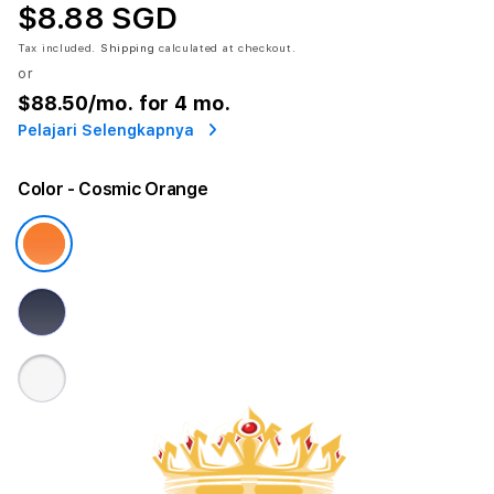
$8.88 SGD
Tax included.
Shipping
calculated at checkout.
or
$88.50
/mo. for 4 mo.
Pelajari Selengkapnya
Color
- Cosmic Orange