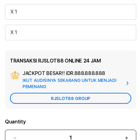
X 1
X 1
TRANSAKSI RJSLOT88 ONLINE 24 JAM
JACKPOT BESAR!!
IDR.888.888.888
Ad
IKUT AUDISINYA SEKARANG UNTUK MENJADI
App
PEMENANG
Car
RJSLOT88 GROUP
Quantity