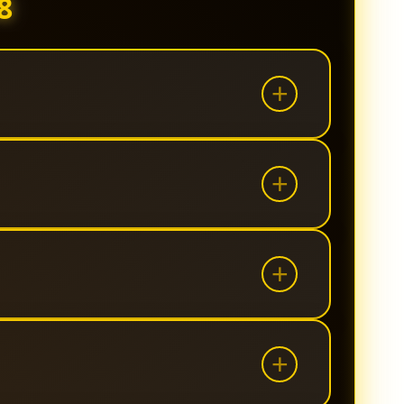
8
nline server raja slot demo qris.
sif, dan dukungan layanan yang membantu
tanpa perlu proses adaptasi yang rumit.