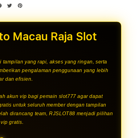
to Macau Raja Slot
tampilan yang rapi, akses yang ringan, serta
emberikan pengalaman penggunaan yang lebih
r dan efisien.
h akun vip bagi pemain slot777 agar dapat
gratis untuk seluruh member dengan tampilan
telah dirancang team, RJSLOT88 menjadi pilihan
ip gratis.