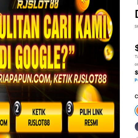
S
T
o
$
P
C