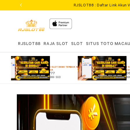
RJSLOT88 : Daftar Link Akun 
RJSLOT88
RAJA SLOT
SLOT
SITUS TOTO MACA
WEBSITE SLOT DEMO TERBAIK NO 1
WEBSITE S
INDONESIA
INDONESIA
SLOT777
SLOT D
From $999 SGD
From $99
Skip to
product
information