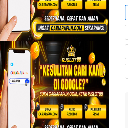
Open
media
3
in
modal