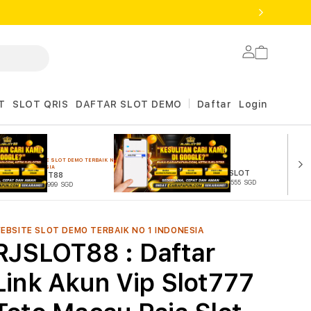
RJSLOT8
Log
Cart
in
T
SLOT QRIS
DAFTAR SLOT DEMO
Daftar
Login
WEBSITE SLOT DEMO TERBAIK NO 1
INDONESIA
RAJA SLOT
RJSLOT88
From $555 SGD
From $999 SGD
EBSITE SLOT DEMO TERBAIK NO 1 INDONESIA
RJSLOT88 : Daftar
Link Akun Vip Slot777