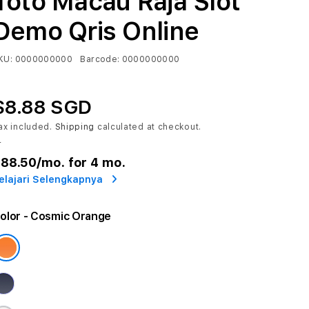
Toto Macau Raja Slot
Demo Qris Online
KU:
0000000000
Barcode:
0000000000
$8.88 SGD
ax included.
Shipping
calculated at checkout.
r
88.50
/mo. for 4 mo.
elajari Selengkapnya
olor
- Cosmic Orange