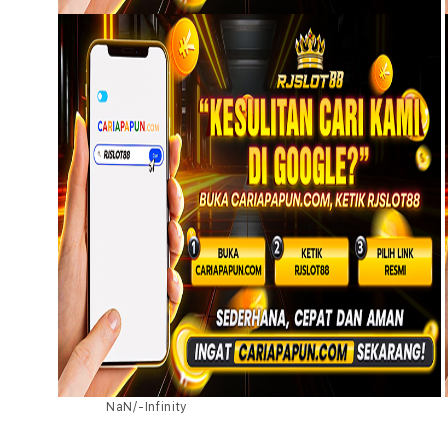
Open
media
6
in
modal
Open
of
NaN
/
-Infinity
media
8