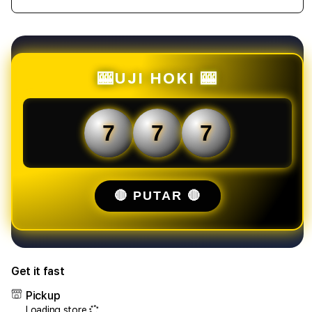
RJSLOT88
RJSL
:
:
Daftar
Daft
Link
Link
Akun
Akun
Vip
Vip
🎰UJI HOKI 🎰
Slot777
Slot
Toto
Toto
Macau
Maca
7
7
7
Raja
Raja
Slot
Slot
Demo
Dem
Qris
Qris
Online
Onlin
🔴 PUTAR 🔴
Get it fast
Pickup
Loading store