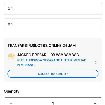
X 1
X 1
TRANSAKSI RJSLOT88 ONLINE 24 JAM
JACKPOT BESAR!!
IDR.888.888.888
Ad
IKUT AUDISINYA SEKARANG UNTUK MENJADI
App
PEMENANG
Car
RJSLOT88 GROUP
Quantity