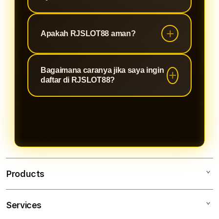
antusias saat member mengalami
Pengalaman pengguna di
kendala.
RJSLOT88 terasa nyaman karena
Apakah RJSLOT88 aman?
desain situsnya rapi, proses
Ya, RJSLOT88 sudah menggunakan
perpindahan halaman cepat, serta
Bagaimana caranya jika saya ingin
sistem cyber protecting tingkat
informasi penting ditampilkan
daftar di RJSLOT88?
tertinggi untuk mengamankan semua
dengan jelas.
data penting setiap akun member
Mudah saja, langsung saja masuk
agar tidak dapat dibobol oleh hacker
ke pencarian google dan cari
manapun.
website resmi kami. Setelah klik
bagian daftar dan masukkan data
diri dengan lengkap dan tepat. Jika
sudah berhasil, bisa langsung login
Products
ke dalam akun dan bermain pilihan
permainan yang tersedia.
Services
RJSLOT88