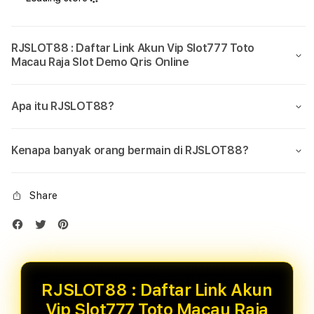
RJSLOT88 : Daftar Link Akun Vip Slot777 Toto
Macau Raja Slot Demo Qris Online
Apa itu RJSLOT88?
Kenapa banyak orang bermain di RJSLOT88?
Share
RJSLOT88 : Daftar Link Akun
Vip Slot777 Toto Macau Raja