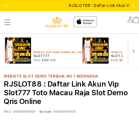
RJSLOT88 : Daftar Link Akun Vip S
Lo
in
WEBSITE SLOT DEMO TERBAIK NO 1 INDONESIA
WEBSITE SLOT DEMO T
SLOT777
SLOT DEMO
From $999 SGD
From $999 SGD
WEBSITE SLOT DEMO TERBAIK NO 1 INDONESIA
RJSLOT88 : Daftar Link Akun Vip
Slot777 Toto Macau Raja Slot Demo
Qris Online
SKU:
0000000000
Barcode:
0000000000