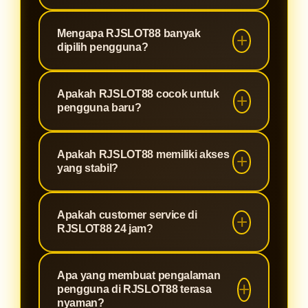
RJSLOT88 adalah website yang
Mengapa RJSLOT88 banyak
menyediakan link daftar akun vip
dipilih pengguna?
slot777 khusus jaringan toto macau
online server raja slot demo qris.
RJSLOT88 banyak dipilih karena
Apakah RJSLOT88 cocok untuk
menghadirkan pengalaman akses
pengguna baru?
yang praktis, tampilan responsif, dan
dukungan layanan yang membantu
Ya, RJSLOT88 cocok untuk
Apakah RJSLOT88 memiliki akses
pengguna saat membutuhkan
pengguna baru karena susunan
yang stabil?
informasi.
menunya dibuat jelas dan mudah
dipahami tanpa perlu proses
RJSLOT88 mengutamakan akses
Apakah customer service di
adaptasi yang rumit.
yang stabil dan ringan agar
RJSLOT88 24 jam?
pengguna dapat membuka halaman
dengan lancar melalui berbagai
Tentu, customer service kami online
Apa yang membuat pengalaman
perangkat.
selama 24 jam penuh dan selalu
pengguna di RJSLOT88 terasa
senantiasa membantu dengan
nyaman?