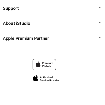
RAJA SLOT
Support
AppleCare+
SLOT
Corporate
SLOT777
About iStudio
My Account
Togel Online
SLOT DEMO
Collection & Delivery
Elush Service Provider
AKUN VIP
Apple Premium Partner
About Us
Returns & Exchanges
Financing Options
PRAGMATIC PLAY
Find an iStudio near you
Contact Us
Trade-in
SLOT ONLINE GACOR
Why Shop at iStudio
FAQ
Traveller’s Reservation
Elush Corporate Website
Privacy Policy
Site Terms of Use