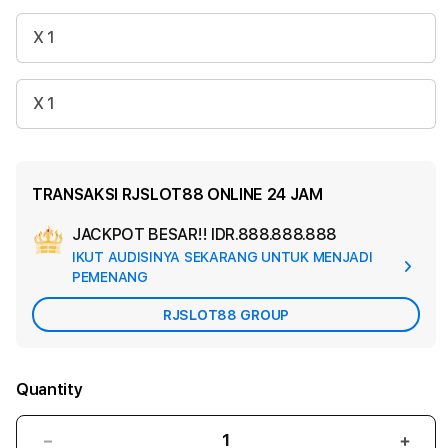
X 1
X 1
TRANSAKSI RJSLOT88 ONLINE 24 JAM
JACKPOT BESAR!!
IDR.888.888.888
Ad
IKUT AUDISINYA SEKARANG UNTUK MENJADI
App
PEMENANG
Car
RJSLOT88 GROUP
Quantity