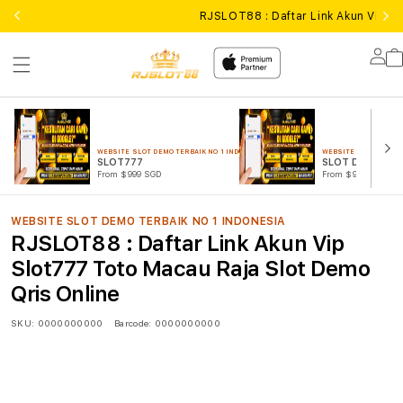
RJSLOT88 : Daftar Link Akun Vip S
Lo
in
WEBSITE SLOT DEMO TERBAIK NO 1 INDONESIA
WEBSITE SLOT DEMO T
SLOT777
SLOT DEMO
From $999 SGD
From $999 SGD
WEBSITE SLOT DEMO TERBAIK NO 1 INDONESIA
RJSLOT88 : Daftar Link Akun Vip
Slot777 Toto Macau Raja Slot Demo
Qris Online
SKU:
0000000000
Barcode:
0000000000