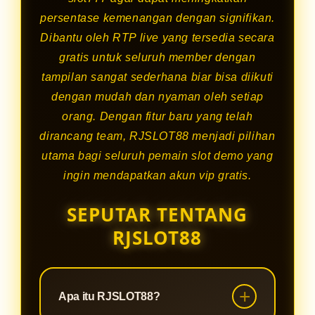
persentase kemenangan dengan signifikan.
Dibantu oleh RTP live yang tersedia secara
gratis untuk seluruh member dengan
tampilan sangat sederhana biar bisa diikuti
dengan mudah dan nyaman oleh setiap
orang. Dengan fitur baru yang telah
dirancang team, RJSLOT88 menjadi pilihan
utama bagi seluruh pemain slot demo yang
ingin mendapatkan akun vip gratis.
SEPUTAR TENTANG
RJSLOT88
Apa itu RJSLOT88?