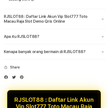
RJSLOT88 : Daftar Link Akun Vip Slot777 Toto
Macau Raja Slot Demo Qris Online
Apa itu RJSLOT88?
Kenapa banyak orang bermain di RJSLOT88?
Share
RJSLOT88 : Daftar Link Akun
Vip Slot777 Toto Macau Raja