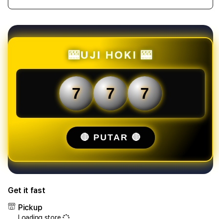
RJSLOT88
RJSL
:
:
Daftar
Daft
Link
Link
Akun
Akun
Vip
Vip
🎰UJI HOKI 🎰
Slot777
Slot
Toto
Toto
Macau
Maca
7
7
7
Raja
Raja
Slot
Slot
Demo
Dem
Qris
Qris
Online
Onlin
🔴 PUTAR 🔴
Get it fast
Pickup
Loading store