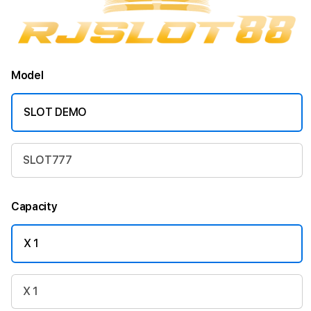
Model
SLOT DEMO
SLOT777
Capacity
X 1
X 1