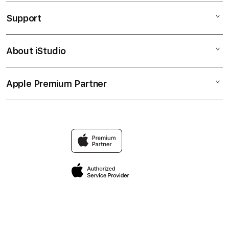
RAJA SLOT
Support
AppleCare+
SLOT
Corporate
SLOT777
About iStudio
My Account
Togel Online
SLOT DEMO
Collection & Delivery
Elush Service Provider
AKUN VIP
Apple Premium Partner
About Us
Returns & Exchanges
Financing Options
PRAGMATIC PLAY
Find an iStudio near you
Contact Us
Trade-in
SLOT ONLINE GACOR
Why Shop at iStudio
FAQ
Traveller’s Reservation
Elush Corporate Website
Privacy Policy
Site Terms of Use