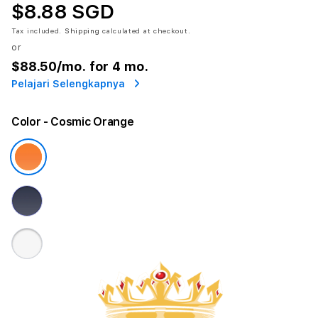
$8.88 SGD
Tax included.
Shipping
calculated at checkout.
or
$88.50
/mo. for 4 mo.
Pelajari Selengkapnya
Color
- Cosmic Orange